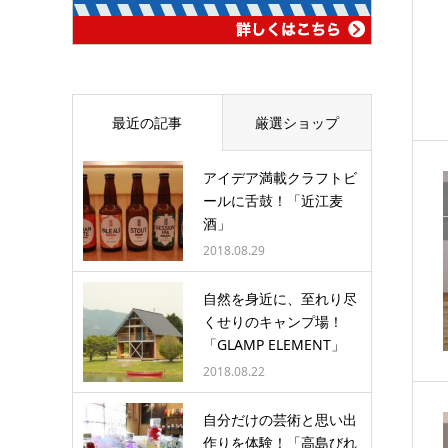
最近の記事
厳選ショップ
アイデア満載クラフトビ
ールに舌鼓！「近江麦
酒」
2018.08.29
自然を身近に、至れり尽
くせりのキャンプ場！
「GLAMP ELEMENT」
2018.08.22
自分だけの芸術と思い出
作りを体験！「高島びれ