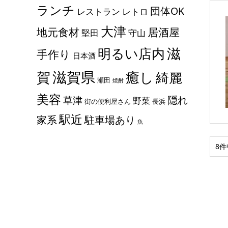
ランチ
団体OK
レストラン
レトロ
大津
地元食材
居酒屋
堅田
守山
滋
明るい店内
手作り
日本酒
滋賀県
賀
癒し
綺麗
瀬田
焼酎
美容
隠れ
草津
野菜
街の便利屋さん
長浜
駅近
家系
駐車場あり
魚
8件