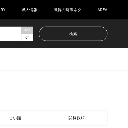
ORY
求人情報
滋賀の時事ネタ
AREA
and
or
古い順
閲覧数順