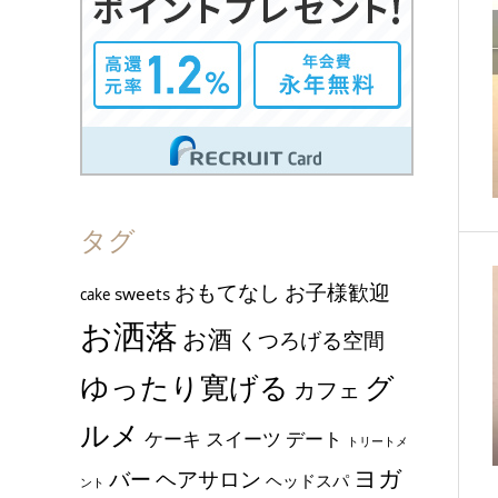
タグ
おもてなし
お子様歓迎
sweets
cake
お洒落
お酒
くつろげる空間
ゆったり寛げる
グ
カフェ
ルメ
ケーキ
スイーツ
デート
トリートメ
ヨガ
バー
ヘアサロン
ヘッドスパ
ント