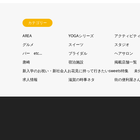
カテゴリー
AREA
YOGAシリーズ
アクティビテ
グルメ
スイーツ
スタジオ
バー etc…
ブライダル
ヘアサロン
唐崎
宿泊施設
掲載店舗一覧
新入学のお祝い・新社会人お花見に持って行きたいsweets特集
未
求人情報
滋賀の時事ネタ
街の便利屋さ