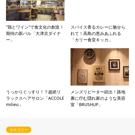
“鶏とワイン”で食文化の創造！
スパイス香るカレーに魅せら
期待の新バル「大津京ダイナ
れて！高島の恵みあふれる
ー」
「カリー食堂キッカ」
うっかりぐっすり！？超絶リ
メンズリピーター続出！路地
ラックスヘアサロン「ACCOLE
裏に佇む隠れ家のような美容
milieu」
室「BRUSHUP」
カテゴリー