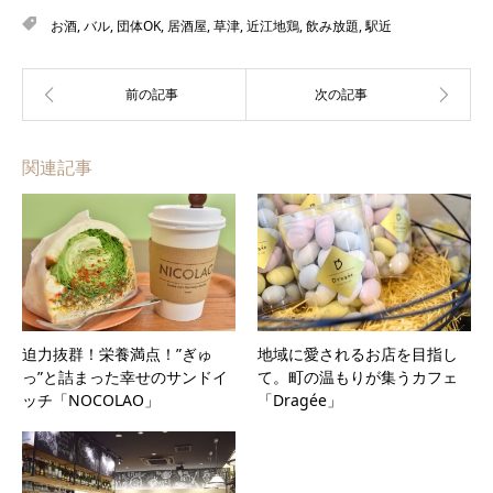
お酒
,
バル
,
団体OK
,
居酒屋
,
草津
,
近江地鶏
,
飲み放題
,
駅近
関連記事
迫力抜群！栄養満点！”ぎゅ
地域に愛されるお店を目指し
っ”と詰まった幸せのサンドイ
て。町の温もりが集うカフェ
ッチ「NOCOLAO」
「Dragée」