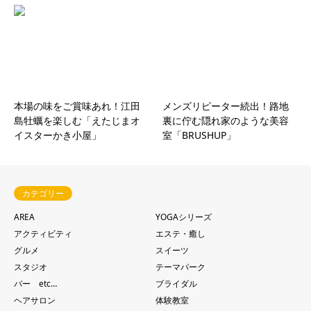
本場の味をご賞味あれ！江田
メンズリピーター続出！路地
島牡蠣を楽しむ「えたじまオ
裏に佇む隠れ家のような美容
イスターかき小屋」
室「BRUSHUP」
カテゴリー
AREA
YOGAシリーズ
アクティビティ
エステ・癒し
グルメ
スイーツ
スタジオ
テーマパーク
バー etc…
ブライダル
ヘアサロン
体験教室