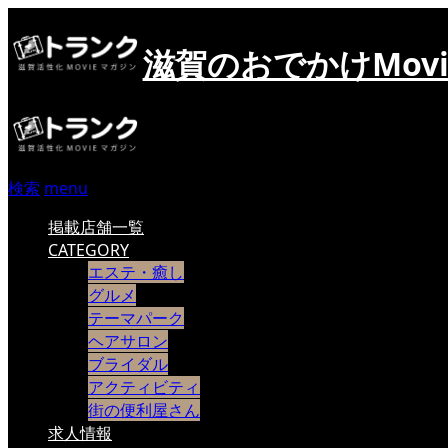
滋賀のおでかけMov
検索
menu
掲載店舗一覧
CATEGORY
エステ・癒し
グルメ
テーマパーク
ヘアサロン
ブライダル
アクティビティ
街の便利屋さん
求人情報