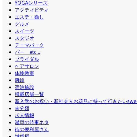
YOGAシリーズ
アクティビティ
エステ・癒し
グルメ
スイーツ
スタジオ
テーマパーク
バー etc…
ブライダル
ヘアサロン
体験教室
唐崎
宿泊施設
掲載店舗一覧
新入学のお祝い・新社会人お花見に持って行きたいswee
未分類
求人情報
滋賀の時事ネタ
街の便利屋さん
雑貨屋