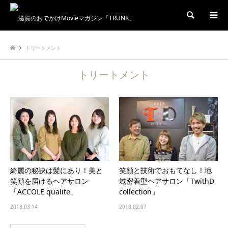
検索
トリートメント
トリートメント
綺麗の秘訣は髪にあり！美と
笑顔と技術でおもてなし！地
笑顔を届けるヘアサロン
域密着型ヘアサロン「TwithD
「ACCOLE qualite」
collection」
2018.03.14
2018.02.07